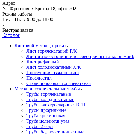
Адрес
Ул. Фронтовых Бригад 18, офис 202
Режим работы
Пн. – Пт.: с 9:00 до 18:00
Быстрая заявка
Каталог
Листовой металл, прокат
Лист горячекатаный Г/К
Лист износостойкий и высокопрочный аналог Hard
Лист рифленый
Лист холоднокатаный Х/К
Просечно-вытяжной лист
Профнастил
Сталь полосовая горячекатаная
Металлические стальные трубы
Трубы горячекатаные
Трубы холоднокатаные
Трубы электросварные, ВГП
Трубы профильные
Труба крекинговая
Труба цельнотянутая
Трубы 2 сорт
Трубы б/у, восстановленные