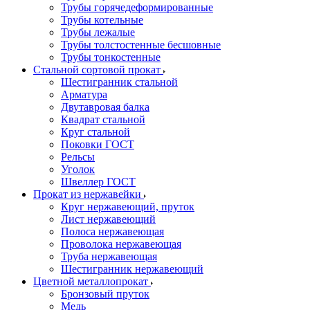
Трубы горячедеформированные
Трубы котельные
Трубы лежалые
Трубы толстостенные бесшовные
Трубы тонкостенные
Стальной сортовой прокат
Шестигранник стальной
Арматура
Двутавровая балка
Квадрат стальной
Круг стальной
Поковки ГОСТ
Рельсы
Уголок
Швеллер ГОСТ
Прокат из нержавейки
Круг нержавеющий, пруток
Лист нержавеющий
Полоса нержавеющая
Проволока нержавеющая
Труба нержавеющая
Шестигранник нержавеющий
Цветной металлопрокат
Бронзовый пруток
Медь