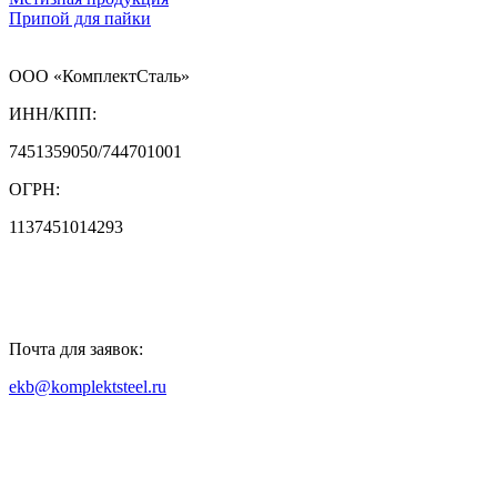
Припой для пайки
ООО «КомплектСталь»
ИНН/КПП:
7451359050/744701001
ОГРН:
1137451014293
Почта для заявок:
ekb@komplektsteel.ru
Входит в "Регистр Проверенных
Организаций"