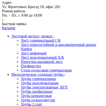
Адрес
Ул. Фронтовых Бригад 18, офис 202
Режим работы
Пн. – Пт.: с 9:00 до 18:00
Быстрая заявка
Каталог
Листовой металл, прокат
Лист горячекатаный Г/К
Лист износостойкий и высокопрочный аналог
Hardox
Лист рифленый
Лист холоднокатаный Х/К
Просечно-вытяжной лист
Профнастил
Сталь полосовая горячекатаная
Металлические стальные трубы
Трубы горячекатаные
Трубы холоднокатаные
Трубы электросварные, ВГП
Трубы профильные
Труба крекинговая
Труба цельнотянутая
Трубы 2 сорт