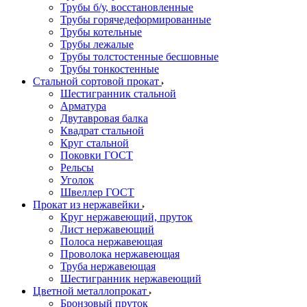
Трубы б/у, восстановленные
Трубы горячедеформированные
Трубы котельные
Трубы лежалые
Трубы толстостенные бесшовные
Трубы тонкостенные
Стальной сортовой прокат
Шестигранник стальной
Арматура
Двутавровая балка
Квадрат стальной
Круг стальной
Поковки ГОСТ
Рельсы
Уголок
Швеллер ГОСТ
Прокат из нержавейки
Круг нержавеющий, пруток
Лист нержавеющий
Полоса нержавеющая
Проволока нержавеющая
Труба нержавеющая
Шестигранник нержавеющий
Цветной металлопрокат
Бронзовый пруток