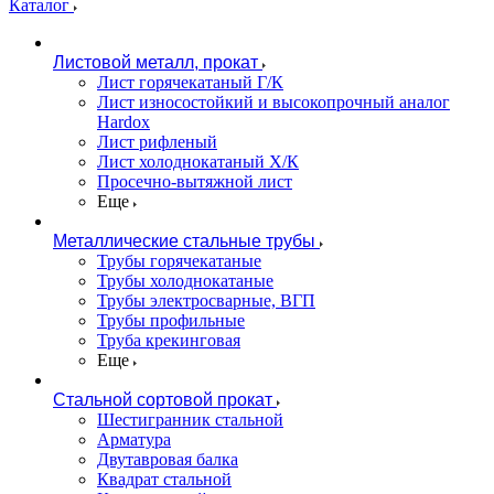
Каталог
Листовой металл, прокат
Лист горячекатаный Г/К
Лист износостойкий и высокопрочный аналог
Hardox
Лист рифленый
Лист холоднокатаный Х/К
Просечно-вытяжной лист
Еще
Металлические стальные трубы
Трубы горячекатаные
Трубы холоднокатаные
Трубы электросварные, ВГП
Трубы профильные
Труба крекинговая
Еще
Стальной сортовой прокат
Шестигранник стальной
Арматура
Двутавровая балка
Квадрат стальной