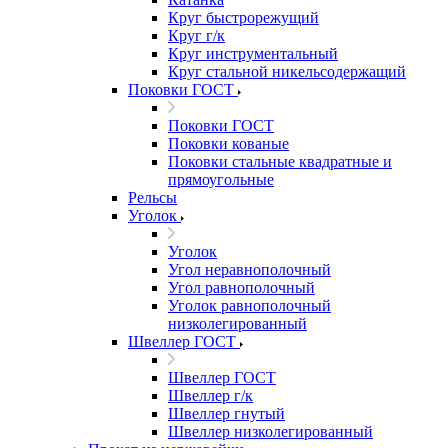
Круг быстрорежущий
Круг г/к
Круг инструментальный
Круг стальной никельсодержащий
Поковки ГОСТ
Поковки ГОСТ
Поковки кованые
Поковки стальные квадратные и
прямоугольные
Рельсы
Уголок
Уголок
Угол неравнополочный
Угол равнополочный
Уголок равнополочный
низколегированный
Швеллер ГОСТ
Швеллер ГОСТ
Швеллер г/к
Швеллер гнутый
Швеллер низколегированный