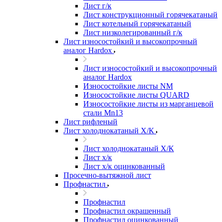
Лист г/к
Лист конструкционный горячекатаный
Лист котельный горячекатаный
Лист низколегированный г/к
Лист износостойкий и высокопрочный
аналог Hardox
Лист износостойкий и высокопрочный
аналог Hardox
Износостойкие листы NM
Износостойкие листы QUARD
Износостойкие листы из марганцевой
стали Mn13
Лист рифленый
Лист холоднокатаный Х/К
Лист холоднокатаный Х/К
Лист х/к
Лист х/к оцинкованный
Просечно-вытяжной лист
Профнастил
Профнастил
Профнастил окрашенный
Профнастил оцинкованный