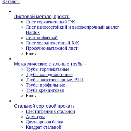
Каталог
Листовой металл, прокат
Лист горячекатаный Г/К
Лист износостойкий и высокопрочный аналог
Hardox
Лист рифленый
Лист холоднокатаный Х/К
Просечно-вытяжной лист
Еще
Металлические стальные трубы
Трубы горячекатаные
Трубы холоднокатаные
Трубы электросварные, ВГП
Трубы профильные
Труба крекинговая
Еще
Стальной сортовой прокат
Шестигранник стальной
Арматура
Двутавровая балка
Квадрат стальной