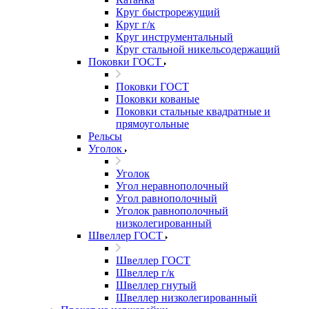
Круг быстрорежущий
Круг г/к
Круг инструментальный
Круг стальной никельсодержащий
Поковки ГОСТ
Поковки ГОСТ
Поковки кованые
Поковки стальные квадратные и
прямоугольные
Рельсы
Уголок
Уголок
Угол неравнополочный
Угол равнополочный
Уголок равнополочный
низколегированный
Швеллер ГОСТ
Швеллер ГОСТ
Швеллер г/к
Швеллер гнутый
Швеллер низколегированный