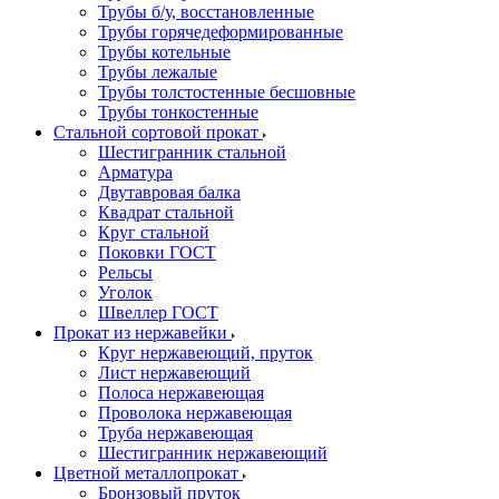
Трубы б/у, восстановленные
Трубы горячедеформированные
Трубы котельные
Трубы лежалые
Трубы толстостенные бесшовные
Трубы тонкостенные
Стальной сортовой прокат
Шестигранник стальной
Арматура
Двутавровая балка
Квадрат стальной
Круг стальной
Поковки ГОСТ
Рельсы
Уголок
Швеллер ГОСТ
Прокат из нержавейки
Круг нержавеющий, пруток
Лист нержавеющий
Полоса нержавеющая
Проволока нержавеющая
Труба нержавеющая
Шестигранник нержавеющий
Цветной металлопрокат
Бронзовый пруток