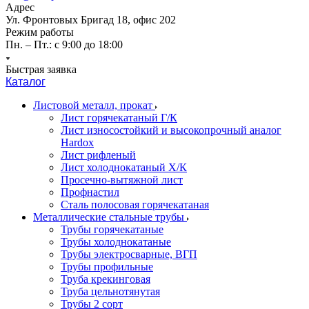
Адрес
Ул. Фронтовых Бригад 18, офис 202
Режим работы
Пн. – Пт.: с 9:00 до 18:00
Быстрая заявка
Каталог
Листовой металл, прокат
Лист горячекатаный Г/К
Лист износостойкий и высокопрочный аналог
Hardox
Лист рифленый
Лист холоднокатаный Х/К
Просечно-вытяжной лист
Профнастил
Сталь полосовая горячекатаная
Металлические стальные трубы
Трубы горячекатаные
Трубы холоднокатаные
Трубы электросварные, ВГП
Трубы профильные
Труба крекинговая
Труба цельнотянутая
Трубы 2 сорт