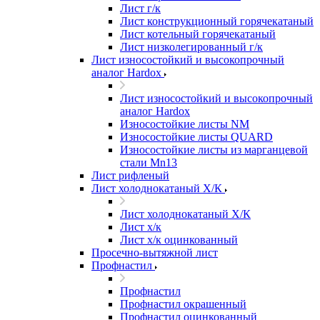
Лист г/к
Лист конструкционный горячекатаный
Лист котельный горячекатаный
Лист низколегированный г/к
Лист износостойкий и высокопрочный
аналог Hardox
Лист износостойкий и высокопрочный
аналог Hardox
Износостойкие листы NM
Износостойкие листы QUARD
Износостойкие листы из марганцевой
стали Mn13
Лист рифленый
Лист холоднокатаный Х/К
Лист холоднокатаный Х/К
Лист х/к
Лист х/к оцинкованный
Просечно-вытяжной лист
Профнастил
Профнастил
Профнастил окрашенный
Профнастил оцинкованный