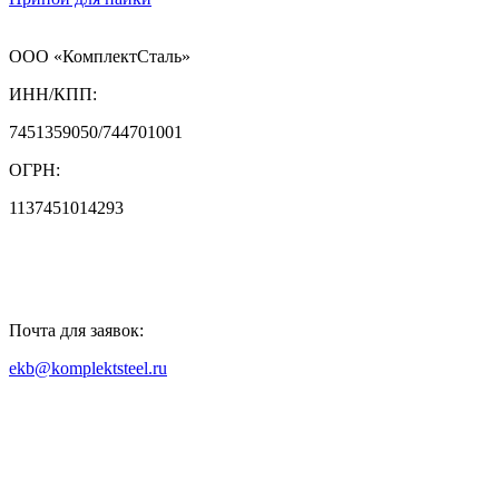
ООО «КомплектСталь»
ИНН/КПП:
7451359050/744701001
ОГРН:
1137451014293
Почта для заявок:
ekb@komplektsteel.ru
Входит в "Регистр Проверенных
Организаций"