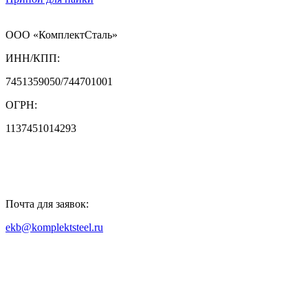
ООО «КомплектСталь»
ИНН/КПП:
7451359050/744701001
ОГРН:
1137451014293
Почта для заявок:
ekb@komplektsteel.ru
Входит в "Регистр Проверенных
Организаций"