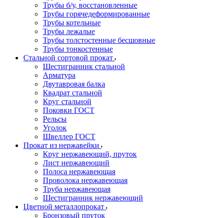
Трубы б/у, восстановленные
Трубы горячедеформированные
Трубы котельные
Трубы лежалые
Трубы толстостенные бесшовные
Трубы тонкостенные
Стальной сортовой прокат
Шестигранник стальной
Арматура
Двутавровая балка
Квадрат стальной
Круг стальной
Поковки ГОСТ
Рельсы
Уголок
Швеллер ГОСТ
Прокат из нержавейки
Круг нержавеющий, пруток
Лист нержавеющий
Полоса нержавеющая
Проволока нержавеющая
Труба нержавеющая
Шестигранник нержавеющий
Цветной металлопрокат
Бронзовый пруток