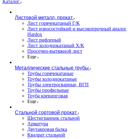
Каталог
Листовой металл, прокат
Лист горячекатаный Г/К
Лист износостойкий и высокопрочный аналог
Hardox
Лист рифленый
Лист холоднокатаный Х/К
Просечно-вытяжной лист
Еще
Металлические стальные трубы
Трубы горячекатаные
Трубы холоднокатаные
Трубы электросварные, ВГП
Трубы профильные
Труба крекинговая
Еще
Стальной сортовой прокат
Шестигранник стальной
Арматура
Двутавровая балка
Квадрат стальной