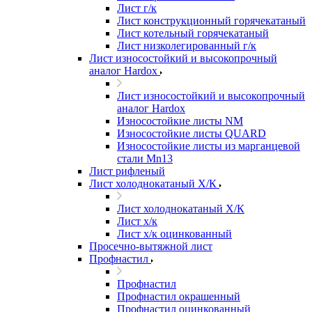
Лист г/к
Лист конструкционный горячекатаный
Лист котельный горячекатаный
Лист низколегированный г/к
Лист износостойкий и высокопрочный
аналог Hardox
Лист износостойкий и высокопрочный
аналог Hardox
Износостойкие листы NM
Износостойкие листы QUARD
Износостойкие листы из марганцевой
стали Mn13
Лист рифленый
Лист холоднокатаный Х/К
Лист холоднокатаный Х/К
Лист х/к
Лист х/к оцинкованный
Просечно-вытяжной лист
Профнастил
Профнастил
Профнастил окрашенный
Профнастил оцинкованный