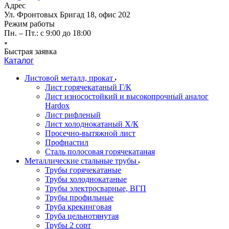
Адрес
Ул. Фронтовых Бригад 18, офис 202
Режим работы
Пн. – Пт.: с 9:00 до 18:00
Быстрая заявка
Каталог
Листовой металл, прокат
Лист горячекатаный Г/К
Лист износостойкий и высокопрочный аналог
Hardox
Лист рифленый
Лист холоднокатаный Х/К
Просечно-вытяжной лист
Профнастил
Сталь полосовая горячекатаная
Металлические стальные трубы
Трубы горячекатаные
Трубы холоднокатаные
Трубы электросварные, ВГП
Трубы профильные
Труба крекинговая
Труба цельнотянутая
Трубы 2 сорт