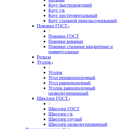
Круг быстрорежущий
Круг г/к
Круг инструментальный
Круг стальной никельсодержащий
Поковки ГОСТ
Поковки ГОСТ
Поковки кованые
Поковки стальные квадратные и
прямоугольные
Рельсы
Уголок
Уголок
Угол неравнополочный
Угол равнополочный
Уголок равнополочный
низколегированный
Швеллер ГОСТ
Швеллер ГОСТ
Швеллер г/к
Швеллер гнутый
Швеллер низколегированный