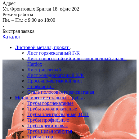
Адрес
Ул. Фронтовых Бригад 18, офис 202
Режим работы
Пн. – Пт.: с 9:00 до 18:00
Быстрая заявка
Каталог
Листовой металл, прокат
Лист горячекатаный Г/К
Лист износостойкий и высокопрочный аналог
Hardox
Лист рифленый
Лист холоднокатаный Х/К
Просечно-вытяжной лист
Профнастил
Сталь полосовая горячекатаная
Металлические стальные трубы
Трубы горячекатаные
Трубы холоднокатаные
Трубы электросварные, ВГП
Трубы профильные
Труба крекинговая
Труба цельнотянутая
Трубы 2 сорт