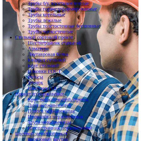
Трубы б/у, восстановленные
Трубы горячедеформированные
Трубы котельные
Трубы лежалые
Трубы толстостенные бесшовные
Трубы тонкостенные
Стальной сортовой прокат
Шестигранник стальной
Арматура
Двутавровая балка
Квадрат стальной
Круг стальной
Поковки ГОСТ
Рельсы
Уголок
Швеллер ГОСТ
Прокат из нержавейки
Круг нержавеющий, пруток
Лист нержавеющий
Полоса нержавеющая
Проволока нержавеющая
Труба нержавеющая
Шестигранник нержавеющий
Цветной металлопрокат
Бронзовый пруток