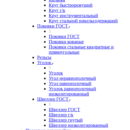
Круг быстрорежущий
Круг г/к
Круг инструментальный
Круг стальной никельсодержащий
Поковки ГОСТ
Поковки ГОСТ
Поковки кованые
Поковки стальные квадратные и
прямоугольные
Рельсы
Уголок
Уголок
Угол неравнополочный
Угол равнополочный
Уголок равнополочный
низколегированный
Швеллер ГОСТ
Швеллер ГОСТ
Швеллер г/к
Швеллер гнутый
Швеллер низколегированный