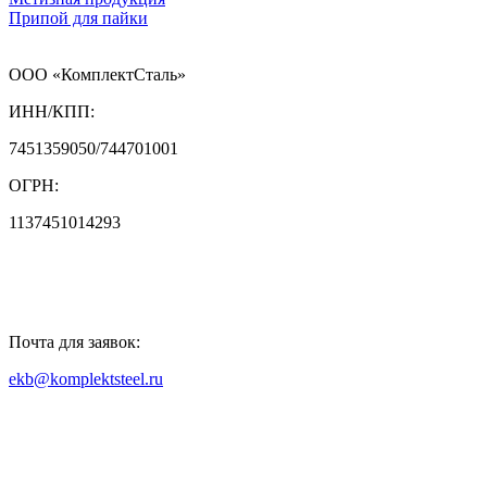
Припой для пайки
ООО «КомплектСталь»
ИНН/КПП:
7451359050/744701001
ОГРН:
1137451014293
Почта для заявок:
ekb@komplektsteel.ru
Входит в "Регистр Проверенных
Организаций"