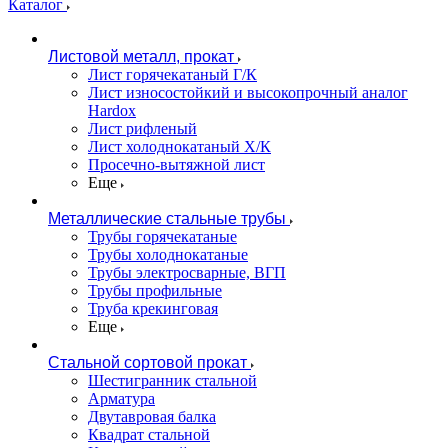
Каталог
Листовой металл, прокат
Лист горячекатаный Г/К
Лист износостойкий и высокопрочный аналог
Hardox
Лист рифленый
Лист холоднокатаный Х/К
Просечно-вытяжной лист
Еще
Металлические стальные трубы
Трубы горячекатаные
Трубы холоднокатаные
Трубы электросварные, ВГП
Трубы профильные
Труба крекинговая
Еще
Стальной сортовой прокат
Шестигранник стальной
Арматура
Двутавровая балка
Квадрат стальной