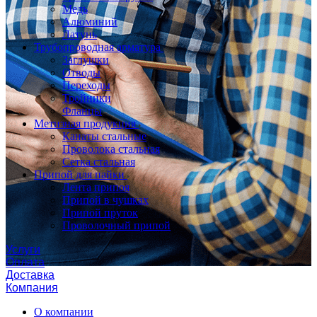
Медь
Алюминий
Латунь
Трубопроводная арматура
Заглушки
Отводы
Переходы
Тройники
Фланцы
Метизная продукция
Канаты стальные
Проволока стальная
Сетка стальная
Припой для пайки
Лента припоя
Припой в чушках
Припой пруток
Проволочный припой
Услуги
Оплата
Доставка
Компания
О компании