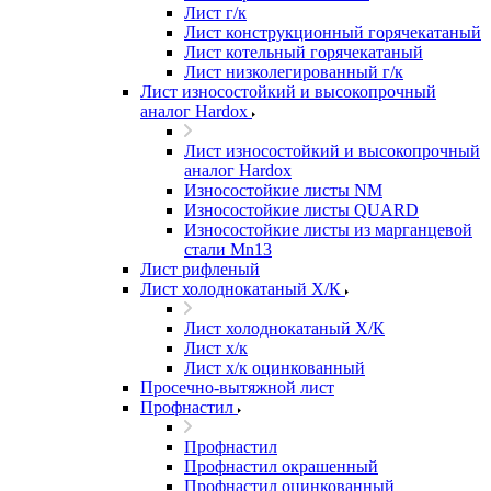
Лист г/к
Лист конструкционный горячекатаный
Лист котельный горячекатаный
Лист низколегированный г/к
Лист износостойкий и высокопрочный
аналог Hardox
Лист износостойкий и высокопрочный
аналог Hardox
Износостойкие листы NM
Износостойкие листы QUARD
Износостойкие листы из марганцевой
стали Mn13
Лист рифленый
Лист холоднокатаный Х/К
Лист холоднокатаный Х/К
Лист х/к
Лист х/к оцинкованный
Просечно-вытяжной лист
Профнастил
Профнастил
Профнастил окрашенный
Профнастил оцинкованный