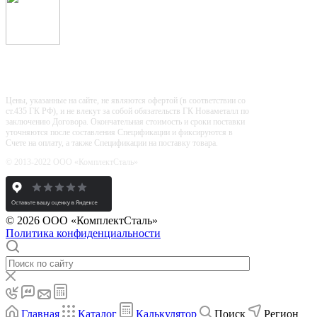
Входит в "Регистр Проверенных
Организаций"
Цены, указанные на сайте, не являются офертой (в соответствии со
ст.435 ГК РФ), и не влекут за собой обязательств ГК Новаметалл по
заключению Договора. Окончательная стоимость и сроки поставки
уточняются после составления Спецификации и фиксируются в
Счете на оплату, а также Спецификации на поставку товара.
© 2013-2022 ООО «КомплектСталь»
© 2026 ООО «КомплектСталь»
Политика конфиденциальности
Главная
Каталог
Калькулятор
Поиск
Регион