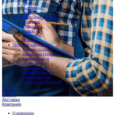
Медь
Алюминий
Латунь
Трубопроводная арматура
Заглушки
Отводы
Переходы
Тройники
Фланцы
Метизная продукция
Канаты стальные
Проволока стальная
Сетка стальная
Припой для пайки
Лента припоя
Припой в чушках
Припой пруток
Проволочный припой
Услуги
Оплата
Доставка
Компания
О компании