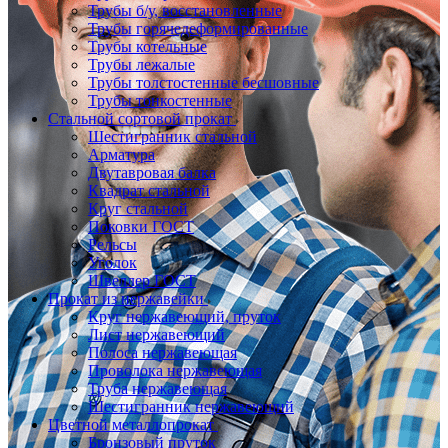
Трубы б/у, восстановленные
Трубы горячедеформированные
Трубы котельные
Трубы лежалые
Трубы толстостенные бесшовные
Трубы тонкостенные
Стальной сортовой прокат
Шестигранник стальной
Арматура
Двутавровая балка
Квадрат стальной
Круг стальной
Поковки ГОСТ
Рельсы
Уголок
Швеллер ГОСТ
Прокат из нержавейки
Круг нержавеющий, пруток
Лист нержавеющий
Полоса нержавеющая
Проволока нержавеющая
Труба нержавеющая
Шестигранник нержавеющий
Цветной металлопрокат
Бронзовый пруток