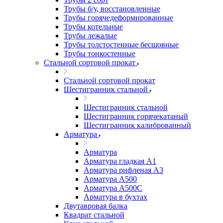
Трубы б/у, восстановленные
Трубы горячедеформированные
Трубы котельные
Трубы лежалые
Трубы толстостенные бесшовные
Трубы тонкостенные
Стальной сортовой прокат
Стальной сортовой прокат
Шестигранник стальной
Шестигранник стальной
Шестигранник горячекатаный
Шестигранник калиброванный
Арматура
Арматура
Арматура гладкая А1
Арматура рифленая А3
Арматура А500
Арматура А500С
Арматура в бухтах
Двутавровая балка
Квадрат стальной