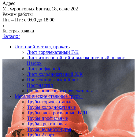
Адрес
Ул. Фронтовых Бригад 18, офис 202
Режим работы
Пн. – Пт.: с 9:00 до 18:00
Быстрая заявка
Каталог
Листовой металл, прокат
Лист горячекатаный Г/К
Лист износостойкий и высокопрочный аналог
Hardox
Лист рифленый
Лист холоднокатаный Х/К
Просечно-вытяжной лист
Профнастил
Сталь полосовая горячекатаная
Металлические стальные трубы
Трубы горячекатаные
Трубы холоднокатаные
Трубы электросварные, ВГП
Трубы профильные
Труба крекинговая
Труба цельнотянутая
Трубы 2 сорт