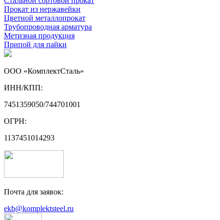
Стальной сортовой прокат
Прокат из нержавейки
Цветной металлопрокат
Трубопроводная арматура
Метизная продукция
Припой для пайки
ООО «КомплектСталь»
ИНН/КПП:
7451359050/744701001
ОГРН:
1137451014293
Почта для заявок:
ekb@komplektsteel.ru