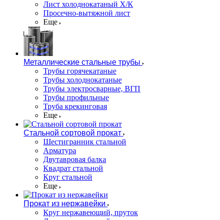
Лист холоднокатаный Х/К
Просечно-вытяжной лист
Еще
Металлические стальные трубы
Трубы горячекатаные
Трубы холоднокатаные
Трубы электросварные, ВГП
Трубы профильные
Труба крекинговая
Еще
Стальной сортовой прокат
Шестигранник стальной
Арматура
Двутавровая балка
Квадрат стальной
Круг стальной
Еще
Прокат из нержавейки
Круг нержавеющий, пруток