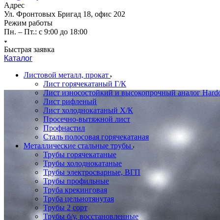
Адрес
Ул. Фронтовых Бригад 18, офис 202
Режим работы
Пн. – Пт.: с 9:00 до 18:00
Быстрая заявка
Каталог
Листовой металл, прокат
Лист горячекатаный Г/К
Лист износостойкий и высокопрочный аналог Hard
Лист рифленый
Лист холоднокатаный Х/К
Просечно-вытяжной лист
Профнастил
Сталь полосовая горячекатаная
Металлические стальные трубы
Трубы горячекатаные
Трубы холоднокатаные
Трубы электросварные, ВГП
Трубы профильные
Труба крекинговая
Труба цельнотянутая
Трубы 2 сорт
Трубы б/у, восстановленные