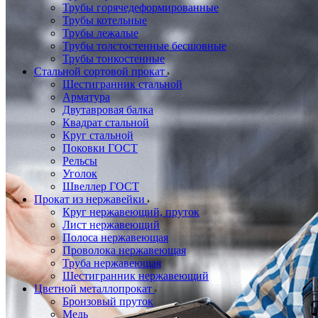
Трубы горячедеформированные
Трубы котельные
Трубы лежалые
Трубы толстостенные бесшовные
Трубы тонкостенные
Стальной сортовой прокат
Шестигранник стальной
Арматура
Двутавровая балка
Квадрат стальной
Круг стальной
Поковки ГОСТ
Рельсы
Уголок
Швеллер ГОСТ
Прокат из нержавейки
Круг нержавеющий, пруток
Лист нержавеющий
Полоса нержавеющая
Проволока нержавеющая
Труба нержавеющая
Шестигранник нержавеющий
Цветной металлопрокат
Бронзовый пруток
Медь