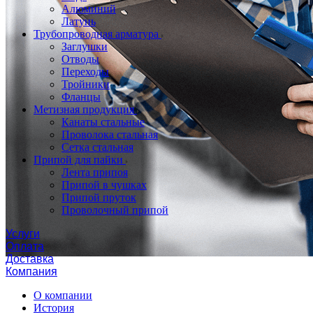
Алюминий
Латунь
Трубопроводная арматура
Заглушки
Отводы
Переходы
Тройники
Фланцы
Метизная продукция
Канаты стальные
Проволока стальная
Сетка стальная
Припой для пайки
Лента припоя
Припой в чушках
Припой пруток
Проволочный припой
Услуги
Оплата
Доставка
Компания
О компании
История