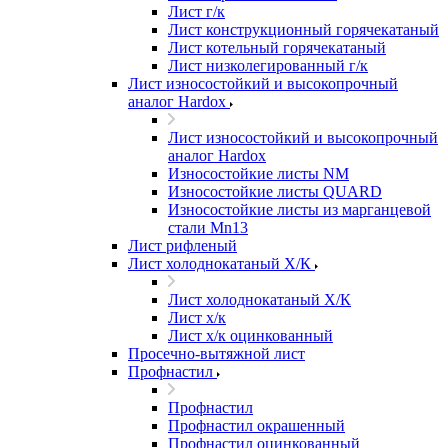
Лист г/к
Лист конструкционный горячекатаный
Лист котельный горячекатаный
Лист низколегированный г/к
Лист износостойкий и высокопрочный
аналог Hardox
Лист износостойкий и высокопрочный
аналог Hardox
Износостойкие листы NM
Износостойкие листы QUARD
Износостойкие листы из марганцевой
стали Mn13
Лист рифленый
Лист холоднокатаный Х/К
Лист холоднокатаный Х/К
Лист х/к
Лист х/к оцинкованный
Просечно-вытяжной лист
Профнастил
Профнастил
Профнастил окрашенный
Профнастил оцинкованный