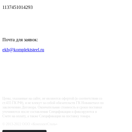
1137451014293
Почта для заявок:
ekb@komplektsteel.ru
Входит в "Регистр Проверенных
Организаций"
Цены, указанные на сайте, не являются офертой (в соответствии со
ст.435 ГК РФ), и не влекут за собой обязательств ГК Новаметалл по
заключению Договора. Окончательная стоимость и сроки поставки
уточняются после составления Спецификации и фиксируются в
Счете на оплату, а также Спецификации на поставку товара.
© 2013-2022 ООО «КомплектСталь»