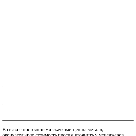
Характеристики
Размер, мм
—
12 x 2000 x 6000
Толщина, мм
—
12
Марка стали
—
QUARD 500
ГОСТ
—
10025-6
В связи с постоянными скачками цен на металл,
окончательную стоимость просим уточнить у менеджеров