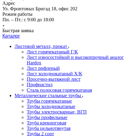
Адрес
Ул. Фронтовых Бригад 18, офис 202
Режим работы
Пн. – Пт.: с 9:00 до 18:00
Быстрая заявка
Каталог
Листовой металл, прокат
Лист горячекатаный Г/К
Лист износостойкий и высокопрочный аналог
Hardox
Лист рифленый
Лист холоднокатаный Х/К
Просечно-вытяжной лист
Профнастил
Сталь полосовая горячекатаная
Металлические стальные трубы
Трубы горячекатаные
Трубы холоднокатаные
Трубы электросварные, ВГП
Трубы профильные
Труба крекинговая
Труба цельнотянутая
Трубы 2 сорт