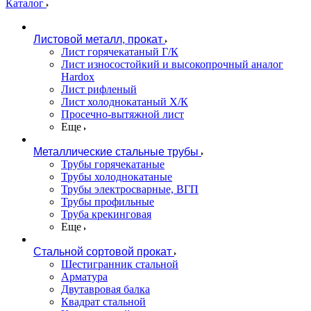
Каталог
Листовой металл, прокат
Лист горячекатаный Г/К
Лист износостойкий и высокопрочный аналог
Hardox
Лист рифленый
Лист холоднокатаный Х/К
Просечно-вытяжной лист
Еще
Металлические стальные трубы
Трубы горячекатаные
Трубы холоднокатаные
Трубы электросварные, ВГП
Трубы профильные
Труба крекинговая
Еще
Стальной сортовой прокат
Шестигранник стальной
Арматура
Двутавровая балка
Квадрат стальной