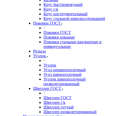
Круг быстрорежущий
Круг г/к
Круг инструментальный
Круг стальной никельсодержащий
Поковки ГОСТ
Поковки ГОСТ
Поковки кованые
Поковки стальные квадратные и
прямоугольные
Рельсы
Уголок
Уголок
Угол неравнополочный
Угол равнополочный
Уголок равнополочный
низколегированный
Швеллер ГОСТ
Швеллер ГОСТ
Швеллер г/к
Швеллер гнутый
Швеллер низколегированный