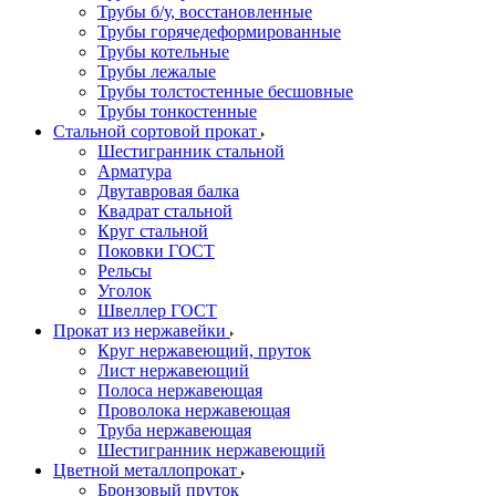
Трубы б/у, восстановленные
Трубы горячедеформированные
Трубы котельные
Трубы лежалые
Трубы толстостенные бесшовные
Трубы тонкостенные
Стальной сортовой прокат
Шестигранник стальной
Арматура
Двутавровая балка
Квадрат стальной
Круг стальной
Поковки ГОСТ
Рельсы
Уголок
Швеллер ГОСТ
Прокат из нержавейки
Круг нержавеющий, пруток
Лист нержавеющий
Полоса нержавеющая
Проволока нержавеющая
Труба нержавеющая
Шестигранник нержавеющий
Цветной металлопрокат
Бронзовый пруток