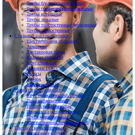
Трубы б/у, восстановленные
Трубы горячедеформированные
Трубы котельные
Трубы лежалые
Трубы толстостенные бесшовные
Трубы тонкостенные
Стальной сортовой прокат
Шестигранник стальной
Арматура
Двутавровая балка
Квадрат стальной
Круг стальной
Поковки ГОСТ
Рельсы
Уголок
Швеллер ГОСТ
Прокат из нержавейки
Круг нержавеющий, пруток
Лист нержавеющий
Полоса нержавеющая
Проволока нержавеющая
Труба нержавеющая
Шестигранник нержавеющий
Цветной металлопрокат
Бронзовый пруток