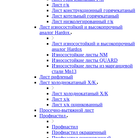
Лист г/к
Лист конструкционный горячекатаный
Лист котельный горячекатаный
Лист низколегированный г/к
Лист износостойкий и высокопрочный
аналог Hardox
Лист износостойкий и высокопрочный
аналог Hardox
Износостойкие листы NM
Износостойкие листы QUARD
Износостойкие листы из марганцевой
стали Mn13
Лист рифленый
Лист холоднокатаный Х/К
Лист холоднокатаный Х/К
Лист х/к
Лист х/к оцинкованный
Просечно-вытяжной лист
Профнастил
Профнастил
Профнастил окрашенный
Профнастил оцинкованный