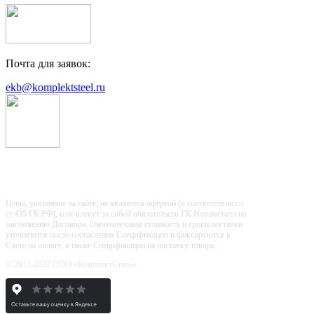
Почта для заявок:
ekb@komplektsteel.ru
Входит в "Регистр Проверенных
Организаций"
Цены, указанные на сайте, не являются офертой (в соответствии со
ст.435 ГК РФ), и не влекут за собой обязательств ГК Новаметалл по
заключению Договора. Окончательная стоимость и сроки поставки
уточняются после составления Спецификации и фиксируются в
Счете на оплату, а также Спецификации на поставку товара.
© 2013-2022 ООО «КомплектСталь»