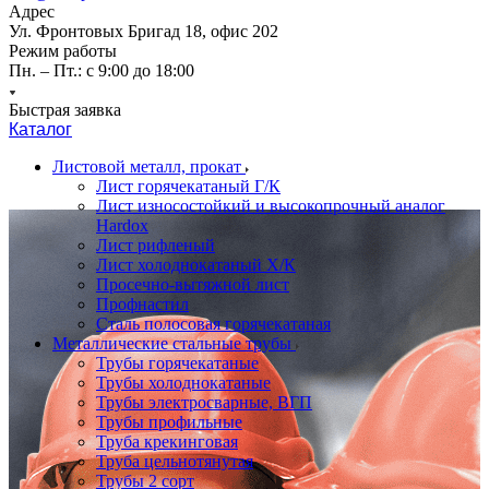
Адрес
Ул. Фронтовых Бригад 18, офис 202
Режим работы
Пн. – Пт.: с 9:00 до 18:00
Быстрая заявка
Каталог
Листовой металл, прокат
Лист горячекатаный Г/К
Лист износостойкий и высокопрочный аналог
Hardox
Лист рифленый
Лист холоднокатаный Х/К
Просечно-вытяжной лист
Профнастил
Сталь полосовая горячекатаная
Металлические стальные трубы
Трубы горячекатаные
Трубы холоднокатаные
Трубы электросварные, ВГП
Трубы профильные
Труба крекинговая
Труба цельнотянутая
Трубы 2 сорт