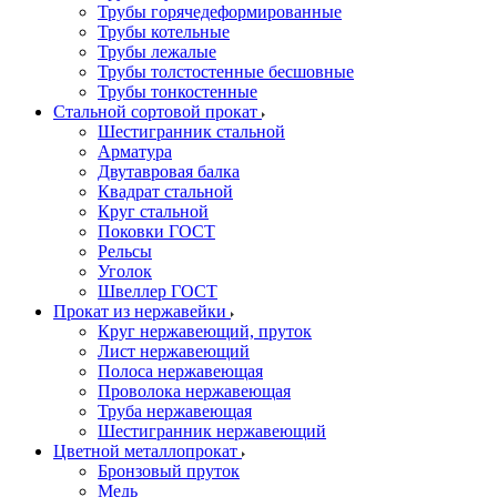
Трубы горячедеформированные
Трубы котельные
Трубы лежалые
Трубы толстостенные бесшовные
Трубы тонкостенные
Стальной сортовой прокат
Шестигранник стальной
Арматура
Двутавровая балка
Квадрат стальной
Круг стальной
Поковки ГОСТ
Рельсы
Уголок
Швеллер ГОСТ
Прокат из нержавейки
Круг нержавеющий, пруток
Лист нержавеющий
Полоса нержавеющая
Проволока нержавеющая
Труба нержавеющая
Шестигранник нержавеющий
Цветной металлопрокат
Бронзовый пруток
Медь