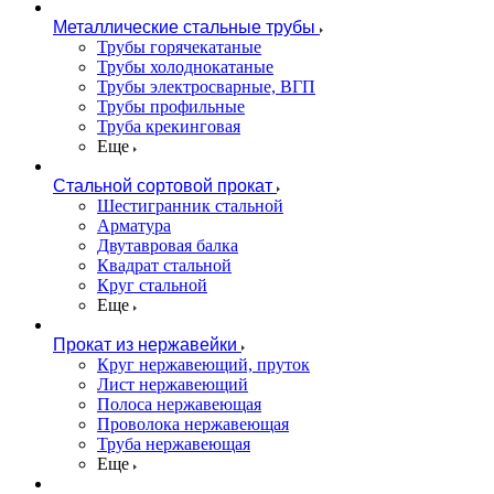
Металлические стальные трубы
Трубы горячекатаные
Трубы холоднокатаные
Трубы электросварные, ВГП
Трубы профильные
Труба крекинговая
Еще
Стальной сортовой прокат
Шестигранник стальной
Арматура
Двутавровая балка
Квадрат стальной
Круг стальной
Еще
Прокат из нержавейки
Круг нержавеющий, пруток
Лист нержавеющий
Полоса нержавеющая
Проволока нержавеющая
Труба нержавеющая
Еще