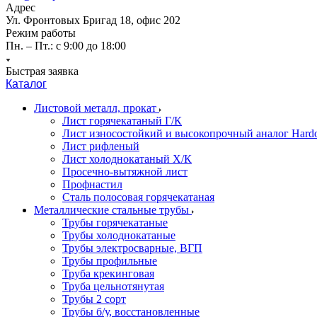
Адрес
Ул. Фронтовых Бригад 18, офис 202
Режим работы
Пн. – Пт.: с 9:00 до 18:00
Быстрая заявка
Каталог
Листовой металл, прокат
Лист горячекатаный Г/К
Лист износостойкий и высокопрочный аналог Hard
Лист рифленый
Лист холоднокатаный Х/К
Просечно-вытяжной лист
Профнастил
Сталь полосовая горячекатаная
Металлические стальные трубы
Трубы горячекатаные
Трубы холоднокатаные
Трубы электросварные, ВГП
Трубы профильные
Труба крекинговая
Труба цельнотянутая
Трубы 2 сорт
Трубы б/у, восстановленные