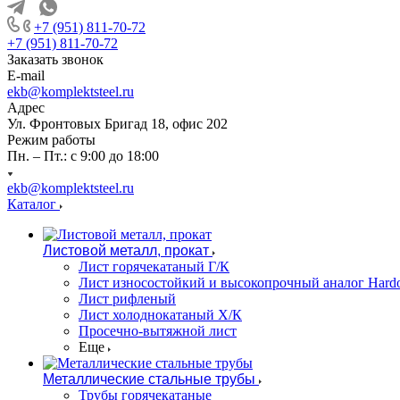
+7 (951) 811-70-72
+7 (951) 811-70-72
Заказать звонок
E-mail
ekb@komplektsteel.ru
Адрес
Ул. Фронтовых Бригад 18, офис 202
Режим работы
Пн. – Пт.: с 9:00 до 18:00
ekb@komplektsteel.ru
Каталог
Листовой металл, прокат
Лист горячекатаный Г/К
Лист износостойкий и высокопрочный аналог Hard
Лист рифленый
Лист холоднокатаный Х/К
Просечно-вытяжной лист
Еще
Металлические стальные трубы
Трубы горячекатаные