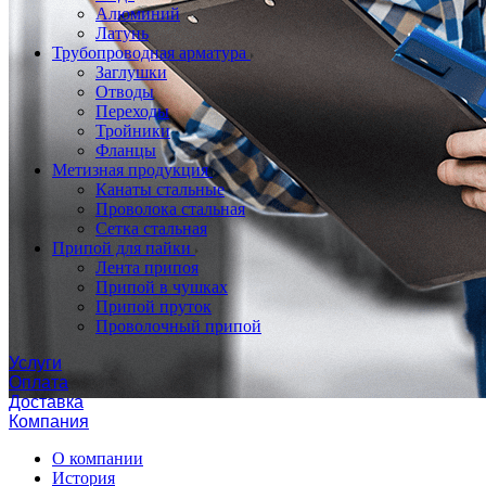
Алюминий
Латунь
Трубопроводная арматура
Заглушки
Отводы
Переходы
Тройники
Фланцы
Метизная продукция
Канаты стальные
Проволока стальная
Сетка стальная
Припой для пайки
Лента припоя
Припой в чушках
Припой пруток
Проволочный припой
Услуги
Оплата
Доставка
Компания
О компании
История