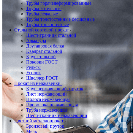
Трубы горячедеформированные
Трубы котельные
Трубы лежалые
Трубы толстостенные бесшовные
Трубы тонкостенные
Стальной сортовой прокат
Шестигранник стальной
Арматура
Двутавровая балка
Квадрат стальной
Круг стальной
Поковки ГОСТ
Рельсы
Уголок
Швеллер ГОСТ
Прокат из нержавейки
Круг нержавеющий, пруток
Лист нержавеющий
Полоса нержавеющая
Проволока нержавеющая
Труба нержавеющая
Шестигранник нержавеющий
Цветной металлопрокат
Бронзовый пруток
Медь