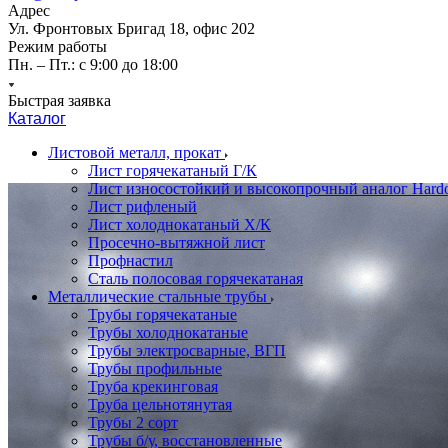
Адрес
Ул. Фронтовых Бригад 18, офис 202
Режим работы
Пн. – Пт.: с 9:00 до 18:00
Быстрая заявка
Каталог
Листовой металл, прокат
Лист горячекатаный Г/К
Лист износостойкий и высокопрочный аналог Hard
Лист рифленый
Лист холоднокатаный Х/К
Просечно-вытяжной лист
Профнастил
Сталь полосовая горячекатаная
Металлические стальные трубы
Трубы горячекатаные
Трубы холоднокатаные
Трубы электросварные, ВГП
Трубы профильные
Труба крекинговая
Труба цельнотянутая
Трубы 2 сорт
Трубы б/у, восстановленные