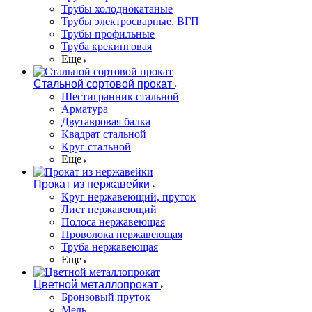
Трубы холоднокатаные
Трубы электросварные, ВГП
Трубы профильные
Труба крекинговая
Еще
Стальной сортовой прокат
Шестигранник стальной
Арматура
Двутавровая балка
Квадрат стальной
Круг стальной
Еще
Прокат из нержавейки
Круг нержавеющий, пруток
Лист нержавеющий
Полоса нержавеющая
Проволока нержавеющая
Труба нержавеющая
Еще
Цветной металлопрокат
Бронзовый пруток
Медь