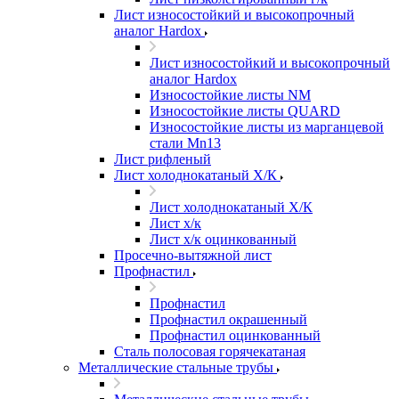
Лист износостойкий и высокопрочный
аналог Hardox
Лист износостойкий и высокопрочный
аналог Hardox
Износостойкие листы NM
Износостойкие листы QUARD
Износостойкие листы из марганцевой
стали Mn13
Лист рифленый
Лист холоднокатаный Х/К
Лист холоднокатаный Х/К
Лист х/к
Лист х/к оцинкованный
Просечно-вытяжной лист
Профнастил
Профнастил
Профнастил окрашенный
Профнастил оцинкованный
Сталь полосовая горячекатаная
Металлические стальные трубы