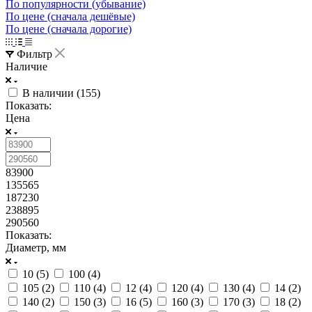
По популярности (убывание)
По цене (сначала дешёвые)
По цене (сначала дорогие)
Фильтр
Наличие
В наличии (
155
)
Показать:
Цена
83900
135565
187230
238895
290560
Показать:
Диаметр, мм
10 (
5
)
100 (
4
)
105 (
2
)
110 (
4
)
12 (
4
)
120 (
4
)
130 (
4
)
14 (
2
)
140 (
2
)
150 (
3
)
16 (
5
)
160 (
3
)
170 (
3
)
18 (
2
)