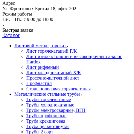
Адрес
Ул. Фронтовых Бригад 18, офис 202
Режим работы
Пн. – Пт.: с 9:00 до 18:00
Быстрая заявка
Каталог
Листовой металл, прокат
Лист горячекатаный Г/К
Лист износостойкий и высокопрочный аналог
Hardox
Лист рифленый
Лист холоднокатаный Х/К
Просечно-вытяжной лист
Профнастил
Сталь полосовая горячекатаная
Металлические стальные трубы
Трубы горячекатаные
Трубы холоднокатаные
Трубы электросварные, ВГП
Трубы профильные
Труба крекинговая
Труба цельнотянутая
Трубы 2 сорт