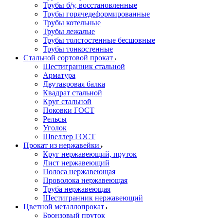
Трубы б/у, восстановленные
Трубы горячедеформированные
Трубы котельные
Трубы лежалые
Трубы толстостенные бесшовные
Трубы тонкостенные
Стальной сортовой прокат
Шестигранник стальной
Арматура
Двутавровая балка
Квадрат стальной
Круг стальной
Поковки ГОСТ
Рельсы
Уголок
Швеллер ГОСТ
Прокат из нержавейки
Круг нержавеющий, пруток
Лист нержавеющий
Полоса нержавеющая
Проволока нержавеющая
Труба нержавеющая
Шестигранник нержавеющий
Цветной металлопрокат
Бронзовый пруток