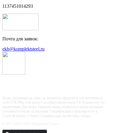
1137451014293
Почта для заявок:
ekb@komplektsteel.ru
Входит в "Регистр Проверенных
Организаций"
Цены, указанные на сайте, не являются офертой (в соответствии со
ст.435 ГК РФ), и не влекут за собой обязательств ГК Новаметалл по
заключению Договора. Окончательная стоимость и сроки поставки
уточняются после составления Спецификации и фиксируются в
Счете на оплату, а также Спецификации на поставку товара.
© 2013-2022 ООО «КомплектСталь»