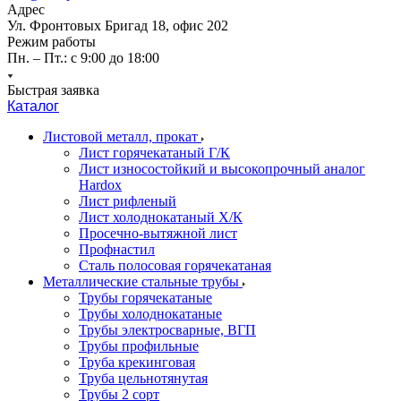
Адрес
Ул. Фронтовых Бригад 18, офис 202
Режим работы
Пн. – Пт.: с 9:00 до 18:00
Быстрая заявка
Каталог
Листовой металл, прокат
Лист горячекатаный Г/К
Лист износостойкий и высокопрочный аналог
Hardox
Лист рифленый
Лист холоднокатаный Х/К
Просечно-вытяжной лист
Профнастил
Сталь полосовая горячекатаная
Металлические стальные трубы
Трубы горячекатаные
Трубы холоднокатаные
Трубы электросварные, ВГП
Трубы профильные
Труба крекинговая
Труба цельнотянутая
Трубы 2 сорт