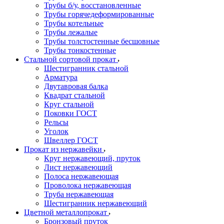
Трубы б/у, восстановленные
Трубы горячедеформированные
Трубы котельные
Трубы лежалые
Трубы толстостенные бесшовные
Трубы тонкостенные
Стальной сортовой прокат
Шестигранник стальной
Арматура
Двутавровая балка
Квадрат стальной
Круг стальной
Поковки ГОСТ
Рельсы
Уголок
Швеллер ГОСТ
Прокат из нержавейки
Круг нержавеющий, пруток
Лист нержавеющий
Полоса нержавеющая
Проволока нержавеющая
Труба нержавеющая
Шестигранник нержавеющий
Цветной металлопрокат
Бронзовый пруток