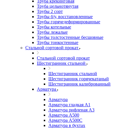
Труба крекинговая
Труба цельнотянутая
Трубы 2 сорт
Трубы б/у, восстановленные
Трубы горячедеформированные
Трубы котельные
Трубы лежалые
Трубы толстостенные бесшовные
Трубы тонкостенные
Стальной сортовой прокат
Стальной сортовой прокат
Шестигранник стальной
Шестигранник стальной
Шестигранник горячекатаный
Шестигранник калиброванный
Арматура
Арматура
Арматура гладкая А1
Арматура рифленая А3
Арматура А500
Арматура А500С
Арматура в бухтах